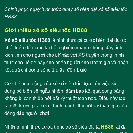
Chinh phục ngay hình thức quay số hiện đại xổ số siêu tốc
HB88
Giới thiệu xổ số siêu tốc HB88
Xổ số siêu tốc HB88
là hình thức cá cược hiện đại được
phát triển để mang lại trải nghiệm nhanh chóng, đầy tính
kịch tính cho người chơi. Khác với XS truyền thống, hình
thức chơi lô đề này cho phép người chơi tham gia và nhận
kết quả chỉ trong vòng 1 giây đến 1 giờ.
Cơ chế hoạt động của xổ số siêu tốc dựa trên việc sử
dụng bộ biến số ngẫu nhiên, đảm bảo kết quả công bằng
không bị can thiệp bởi bất kỳ thuật toán nào. Điều này tạo
ra môi trường cá cược lành mạnh, thu hút sự tham gia của
đông đảo người chơi.
Những hình thức cược trong
xổ số siêu tốc tạ
HB88
rất đa