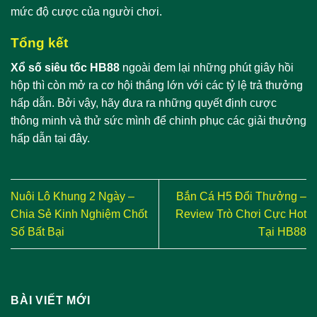
mức độ cược của người chơi.
Tổng kết
Xổ số siêu tốc HB88
ngoài đem lại những phút giây hồi
hộp thì còn mở ra cơ hội thắng lớn với các tỷ lệ trả thưởng
hấp dẫn. Bởi vậy, hãy đưa ra những quyết định cược
thông minh và thử sức mình để chinh phục các giải thưởng
hấp dẫn tại đây.
Nuôi Lô Khung 2 Ngày –
Bắn Cá H5 Đổi Thưởng –
Chia Sẻ Kinh Nghiệm Chốt
Review Trò Chơi Cực Hot
Số Bất Bại
Tại HB88
BÀI VIẾT MỚI