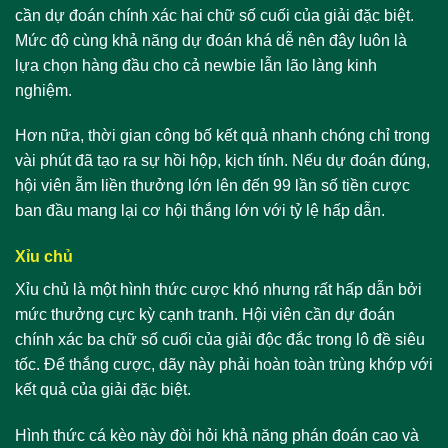
cần dự đoán chính xác hai chữ số cuối của giải đặc biệt.
Mức độ cùng khả năng dự đoán khá dễ nên đây luôn là
lựa chọn hàng đầu cho cả newbie lẫn lão làng kinh
nghiệm.
Hơn nữa, thời gian công bố kết quả nhanh chóng chỉ trong
vài phút đã tạo ra sự hồi hộp, kịch tính. Nếu dự đoán đúng,
hội viên ẵm liền thưởng lớn lên đến 99 lần số tiền cược
ban đầu mang lại cơ hội thắng lớn với tỷ lệ hấp dẫn.
Xỉu chủ
Xỉu chủ là một hình thức cược khó nhưng rất hấp dẫn bởi
mức thưởng cực kỳ cạnh tranh. Hội viên cần dự đoán
chính xác ba chữ số cuối của giải độc đắc trong lô đề siêu
tốc. Để thắng cược, dãy này phải hoàn toàn trùng khớp với
kết quả của giải đặc biệt.
Hình thức cá kèo này đòi hỏi khả năng phán đoán cao và