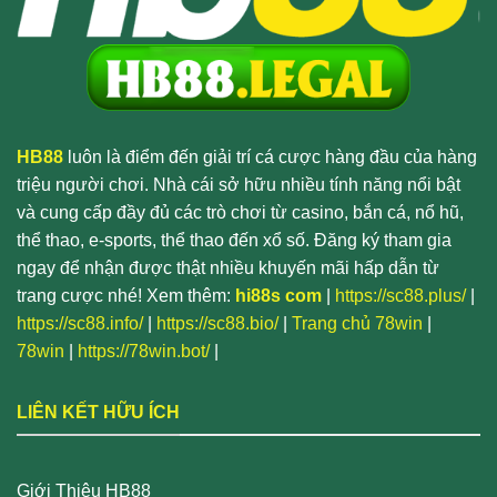
HB88
luôn là điểm đến giải trí cá cược hàng đầu của hàng
triệu người chơi. Nhà cái sở hữu nhiều tính năng nổi bật
và cung cấp đầy đủ các trò chơi từ casino, bắn cá, nổ hũ,
thể thao, e-sports, thể thao đến xổ số. Đăng ký tham gia
ngay để nhận được thật nhiều khuyến mãi hấp dẫn từ
trang cược nhé! Xem thêm:
hi88s com
|
https://sc88.plus/
|
https://sc88.info/
|
https://sc88.bio/
|
Trang chủ 78win
|
78win
|
https://78win.bot/
|
LIÊN KẾT HỮU ÍCH
Giới Thiệu HB88